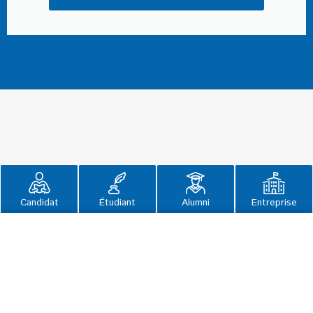
Candidat
Étudiant
Alumni
Entreprise
×
Morgane DUTREUX
2 allée des Corvées 21240 Talant (Grand-Dijon) France